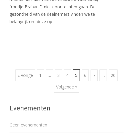
“rondje Brabant”, niet door te laten gaan. De
gezondheid van de deelnemers vinden we te
belangrijk om deze op
Meer lezen…
Berichtennavigatie
« Vorige
1
…
3
4
5
6
7
…
20
Volgende »
Evenementen
Geen evenementen