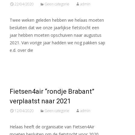
22/04/2020
Geen categorie
admin
Twee weken geleden hebben we helaas moeten
besluiten dat we onze jaarlijkse fietstocht een
jaar hebben moeten opschuiven naar augustus
2021. Van vorige jaar hadden we nog pakken sap
e.d. over die
Meer lezen…
Fietsen4air “rondje Brabant”
verplaatst naar 2021
12/04/2020
Geen categorie
admin
Helaas heeft de organisatie van Fietsen4Air
moeten besluiten om de fietstocht voor 2020,