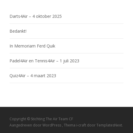
Darts4Air – 4 oktober 2025
Bedankt!
In Memoriam Ferd Quik
Padel4Air en Tennis4Air – 1 juli 2023
Quiz4Air – 4 maart 2023
Copyright © Stichting The Air Team CF
Aangedreven door WordPress
, Thema
i-craft
door TemplatesNext.