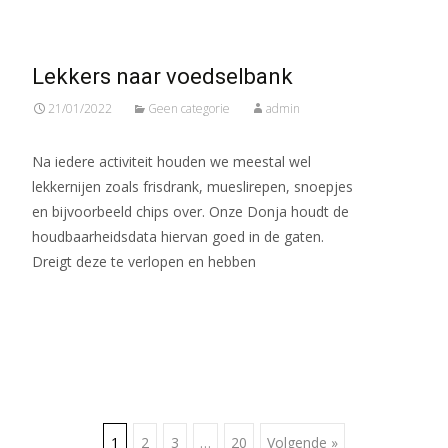
Lekkers naar voedselbank
21/01/2022
Geen categorie
admin
Na iedere activiteit houden we meestal wel
lekkernijen zoals frisdrank, mueslirepen, snoepjes
en bijvoorbeeld chips over. Onze Donja houdt de
houdbaarheidsdata hiervan goed in de gaten.
Dreigt deze te verlopen en hebben
Meer lezen…
1
2
3
…
20
Volgende »