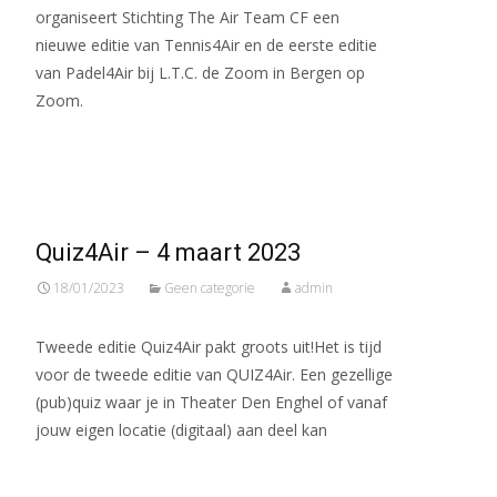
organiseert Stichting The Air Team CF een
nieuwe editie van Tennis4Air en de eerste editie
van Padel4Air bij L.T.C. de Zoom in Bergen op
Zoom.
Meer lezen…
Quiz4Air – 4 maart 2023
18/01/2023
Geen categorie
admin
Tweede editie Quiz4Air pakt groots uit!Het is tijd
voor de tweede editie van QUIZ4Air. Een gezellige
(pub)quiz waar je in Theater Den Enghel of vanaf
jouw eigen locatie (digitaal) aan deel kan
Meer lezen…