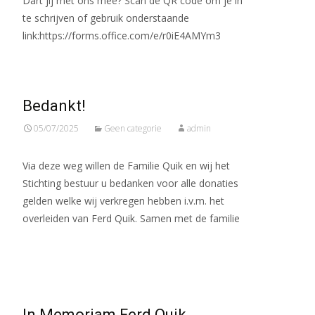
Dart jij met ons mee? Scan de QR code om je in
te schrijven of gebruik onderstaande
link:https://forms.office.com/e/r0iE4AMYm3
Bedankt!
05/07/2025
Geen categorie
admin
Via deze weg willen de Familie Quik en wij het
Stichting bestuur u bedanken voor alle donaties
gelden welke wij verkregen hebben i.v.m. het
overleiden van Ferd Quik. Samen met de familie
Meer lezen…
In Memoriam Ferd Quik