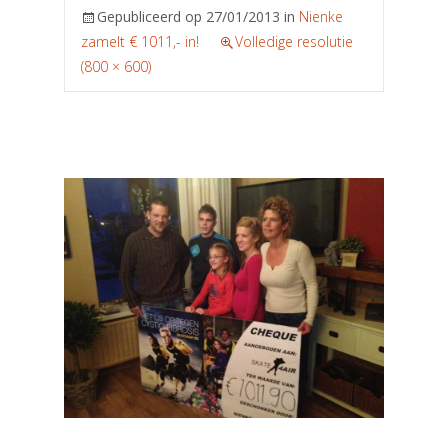
Gepubliceerd op
27/01/2013
in
Nienke
zamelt € 1011,- in!
Volledige resolutie
(800 × 600)