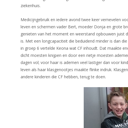
ziekenhuis.
Medicijngebruik en iedere avond twee keer vernevelen voo
leven en schermen vader Bert, moeder Donja en grote broe
genieten van het moment en weerstand opbouwen juist door a
is. Met een longcapaciteit die beduidend minder is dan die
in groep 6 vertelde Keona wat CF inhoudt. Dat maakte en
dicht moesten knijpen en door een rietje moesten ademen.
dagen vol; voor haar is ademen veel lastiger dan voor kin
leven als haar klasgenootjes maakte flinke indruk. Klasge
andere kinderen die CF hebben, terug te doen.