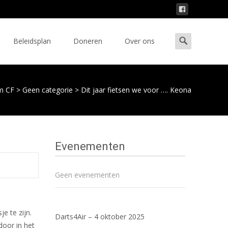
Zoeken
Beleidsplan
Doneren
Over ons
naar:
am CF
>
Geen categorie
>
Dit jaar fietsen we voor …. Keona
Evenementen
Geen evenementen
e te zijn.
Darts4Air – 4 oktober 2025
door in het