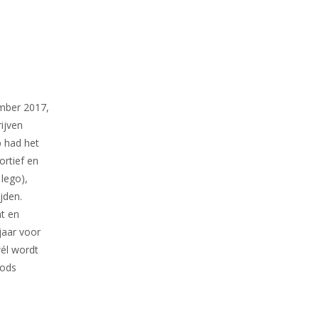
mber 2017,
ijven
p had het
ortief en
 lego),
jden.
at en
jaar voor
wél wordt
Gods