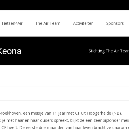
Fietsen4Air
The Air Team
Activiteiten
Sponsors
 Keona
Stichting The Air Te
Broekhoven, een meisje van 11 jaar met CF uit Hoogerheide (NB).
je met haar en haar ouders spreekt, blijkt ze een zeer bijzonder meisj
 CF heeft. De eerste drie maanden van haar leven bracht ze daarom 