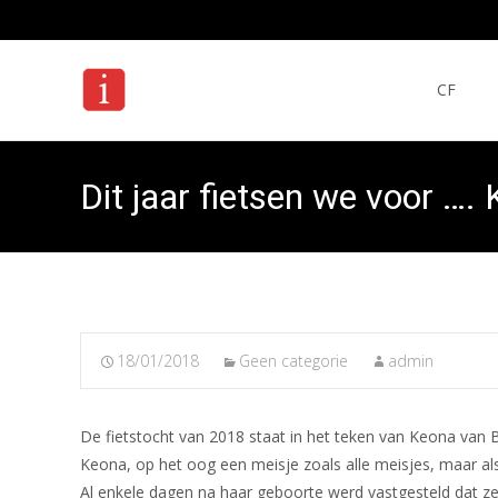
Ga
naar
CF
de
inhoud
Dit jaar fietsen we voor ….
18/01/2018
Geen categorie
admin
De fietstocht van 2018 staat in het teken van Keona van 
Keona, op het oog een meisje zoals alle meisjes, maar als 
Al enkele dagen na haar geboorte werd vastgesteld dat ze