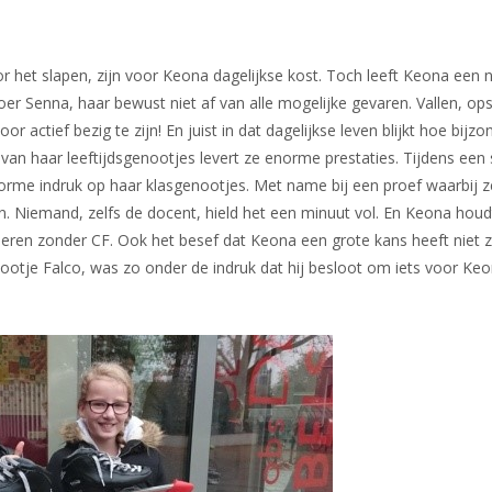
r het slapen, zijn voor Keona dagelijkse kost. Toch leeft Keona een
r Senna, haar bewust niet af van alle mogelijke gevaren. Vallen, op
ctief bezig te zijn! En juist in dat dagelijkse leven blijkt hoe bijz
 van haar leeftijdsgenootjes levert ze enorme prestaties. Tijdens een
orme indruk op haar klasgenootjes. Met name bij een proef waarbij 
 Niemand, zelfs de docent, hield het een minuut vol. En Keona houdt
deren zonder CF. Ook het besef dat Keona een grote kans heeft niet z
nootje Falco, was zo onder de indruk dat hij besloot om iets voor Keo