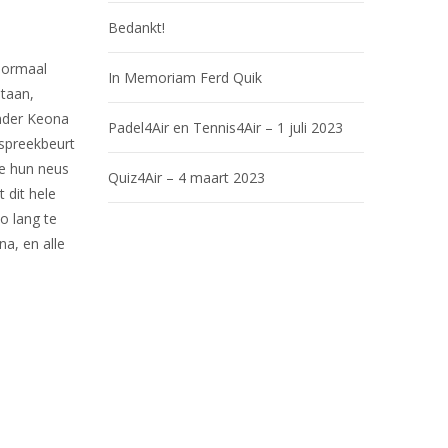
Bedankt!
 normaal
In Memoriam Ferd Quik
staan,
onder Keona
Padel4Air en Tennis4Air – 1 juli 2023
 spreekbeurt
ze hun neus
Quiz4Air – 4 maart 2023
 dit hele
o lang te
na, en alle