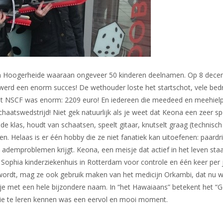
 in Hoogerheide waaraan ongeveer 50 kinderen deelnamen. Op 8 dece
werd een enorm succes! De wethouder loste het startschot, vele bedr
het NSCF was enorm: 2209 euro! En iedereen die meedeed en meehiel
aatswedstrijd! Niet gek natuurlijk als je weet dat Keona een zeer sp
 de klas, houdt van schaatsen, speelt gitaar, knutselt graag (technisch
. Helaas is er één hobby die ze niet fanatiek kan uitoefenen: paardri
ademproblemen krijgt. Keona, een meisje dat actief in het leven sta
t Sophia kinderziekenhuis in Rotterdam voor controle en één keer per 
d wordt, mag ze ook gebruik maken van het medicijn Orkambi, dat nu 
je met een hele bijzondere naam. In “het Hawaiaans” betekent het “
lie te leren kennen was een eervol en mooi moment.