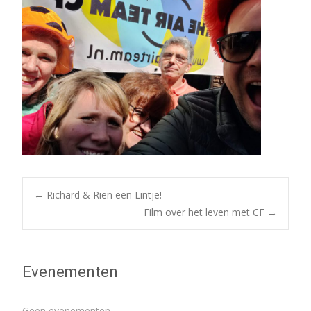
Bericht
←
Richard & Rien een Lintje!
Film over het leven met CF
→
navigatie
Evenementen
Geen evenementen