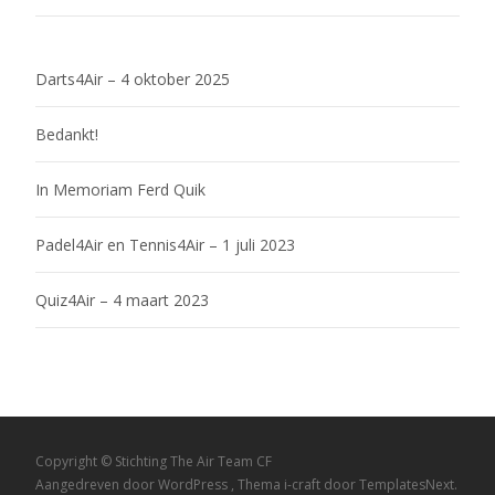
Darts4Air – 4 oktober 2025
Bedankt!
In Memoriam Ferd Quik
Padel4Air en Tennis4Air – 1 juli 2023
Quiz4Air – 4 maart 2023
Copyright © Stichting The Air Team CF
Aangedreven door WordPress
, Thema
i-craft
door TemplatesNext.