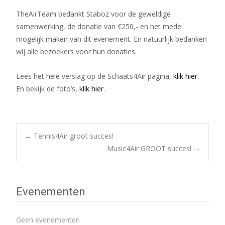
TheAirTeam bedankt Staboz voor de geweldige
samenwerking, de donatie van €250,- en het mede
mogelijk maken van dit evenement. En natuurlijk bedanken
wij alle bezoekers voor hun donaties.
Lees het hele verslag op de Schaats4Air pagina,
klik hier
.
En bekijk de foto’s,
klik hier
.
Bericht
←
Tennis4Air groot succes!
Music4Air GROOT succes!
→
navigatie
Evenementen
Geen evenementen