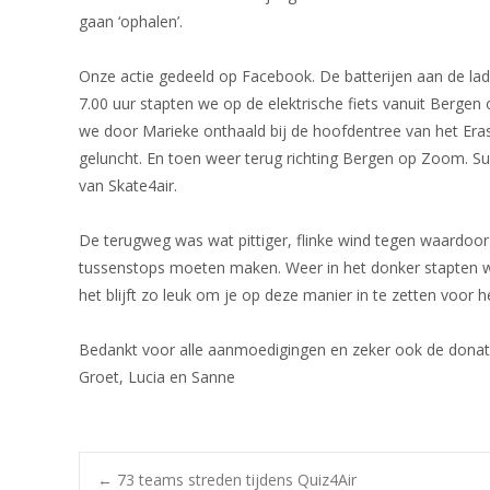
gaan ‘ophalen’.
Onze actie gedeeld op Facebook. De batterijen aan de la
7.00 uur stapten we op de elektrische fiets vanuit Berge
we door Marieke onthaald bij de hoofdentree van het Era
geluncht. En toen weer terug richting Bergen op Zoom. S
van Skate4air.
De terugweg was wat pittiger, flinke wind tegen waardoor
tussenstops moeten maken. Weer in het donker stapten we
het blijft zo leuk om je op deze manier in te zetten voor 
Bedankt voor alle aanmoedigingen en zeker ook de donat
Groet, Lucia en Sanne
←
73 teams streden tijdens Quiz4Air