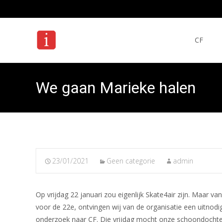
Ga
naar
CF
de
inhoud
We gaan Marieke halen
23/01/2021
Geen categorie
admin
Op vrijdag 22 januari zou eigenlijk Skate4air zijn. Maar
voor de 22e, ontvingen wij van de organisatie een uitnod
onderzoek naar CF. Die vrijdag mocht onze schoondochter/