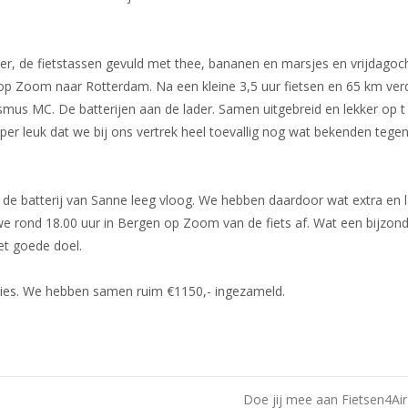
der, de fietstassen gevuld met thee, bananen en marsjes en vrijdago
n op Zoom naar Rotterdam. Na een kleine 3,5 uur fietsen en 65 km ve
smus MC. De batterijen aan de lader. Samen uitgebreid en lekker op 
uper leuk dat we bij ons vertrek heel toevallig nog wat bekenden te
 de batterij van Sanne leeg vloog. We hebben daardoor wat extra en 
 rond 18.00 uur in Bergen op Zoom van de fiets af. Wat een bijzon
het goede doel.
ies. We hebben samen ruim €1150,- ingezameld.
Doe jij mee aan Fietsen4Ai