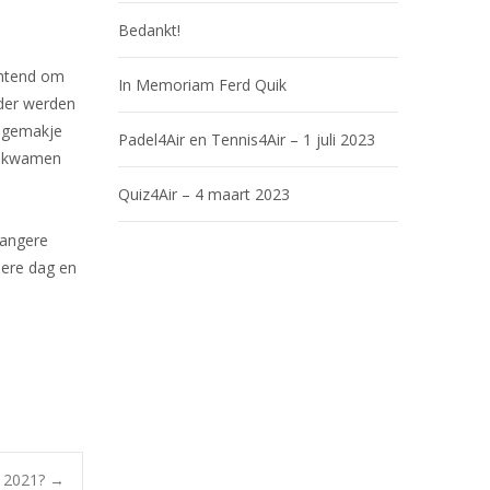
Bedankt!
chtend om
In Memoriam Ferd Quik
rder werden
t gemakje
Padel4Air en Tennis4Air – 1 juli 2023
genkwamen
Quiz4Air – 4 maart 2023
langere
dere dag en
r 2021?
→