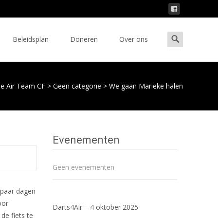
Zoeken
Beleidsplan
Doneren
Over ons
naar:
he Air Team CF
>
Geen categorie
>
We gaan Marieke halen
Evenementen
Geen evenementen
 paar dagen
oor
Darts4Air – 4 oktober 2025
de fiets te