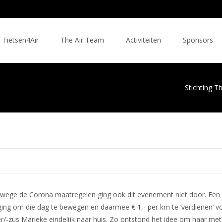
Fietsen4Air
The Air Team
Activiteiten
Sponsors
Stichting T
 vanwege de Corona maatregelen ging ook dit evenement niet door. Een
iging om die dag te bewegen en daarmee € 1,- per km te ‘verdienen’ v
-zus Marieke eindelijk naar huis. Zo ontstond het idee om haar met 