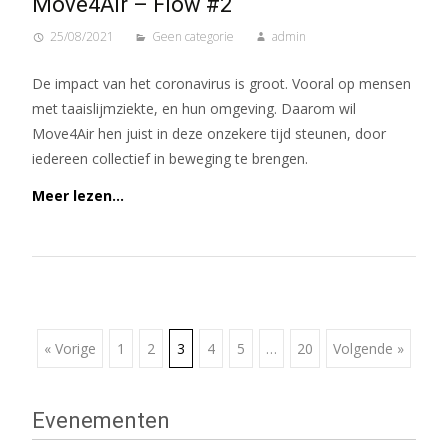
Move4Air – Flow #2
25/08/2021
Geen categorie
admin
De impact van het coronavirus is groot. Vooral op mensen
met taaislijmziekte, en hun omgeving. Daarom wil
Move4Air hen juist in deze onzekere tijd steunen, door
iedereen collectief in beweging te brengen.
Meer lezen…
Berichtennavigatie
« Vorige
1
2
3
4
5
…
20
Volgende »
Evenementen