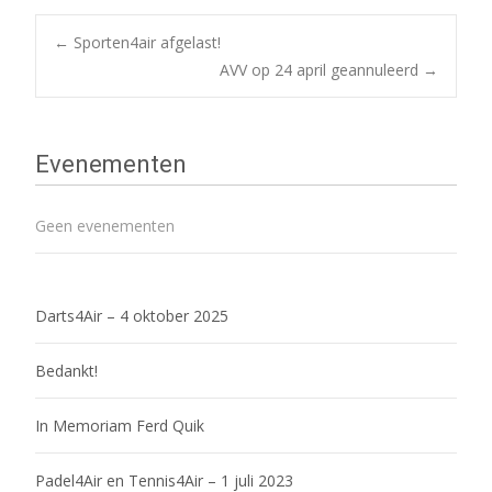
Bericht
←
Sporten4air afgelast!
AVV op 24 april geannuleerd
→
navigatie
Evenementen
Geen evenementen
Darts4Air – 4 oktober 2025
Bedankt!
In Memoriam Ferd Quik
Padel4Air en Tennis4Air – 1 juli 2023