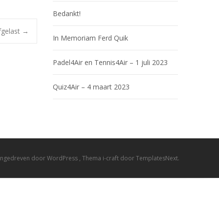
Bedankt!
fgelast
→
In Memoriam Ferd Quik
Padel4Air en Tennis4Air – 1 juli 2023
Quiz4Air – 4 maart 2023
ngedreven door WordPress
, Thema
i-craft
door TemplatesNext.