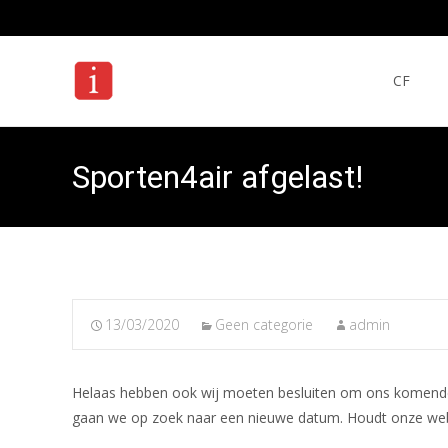
Ga
naar
CF
de
inhoud
Sporten4air afgelast!
13/03/2020
Geen categorie
admin
Helaas hebben ook wij moeten besluiten om ons komende 
gaan we op zoek naar een nieuwe datum. Houdt onze webs