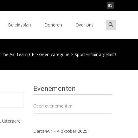
Zoeken
Beleidsplan
Doneren
Over ons
naar:
g The Air Team CF
>
Geen categorie
>
Sporten4air afgelast!
Evenementen
Geen evenementen
 Uiteraard
Darts4Air – 4 oktober 2025